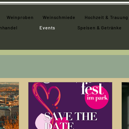
Weinproben
Weinschmiede
Hochzeit & Trauung
nhandel
Events
Speisen & Getränke