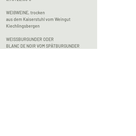
WEIßWEINE, trocken
aus dem Kaiserstuhl vom Weingut
Kiechlingsbergen
WEISSBURGUNDER ODER
BLANC DE NOIR VOM SPÄTBURGUNDER
0,2 l 8,00 €
0,75 l – an der Flasche sparen!
25,00 €
ROSÉWEINE, trocken
Cotê Atlantiqué, Corrail
Rosé von Cabernet Franc
0,2 l 8,50 €
0,75 l – an der Flasche sparen!
27,00 €
ROTWEINE, trocken
Rioja, Real Rubio, Tempranillo