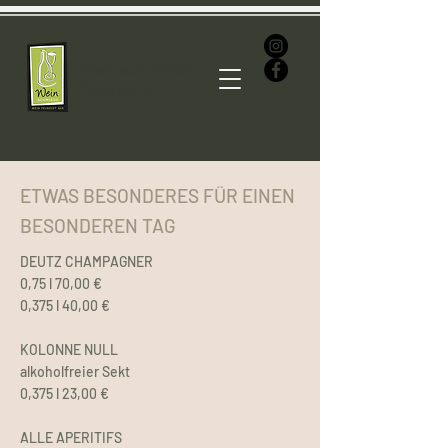
Weinschmiede
Siegburg
ETWAS BESONDERES FÜR EINEN
BESONDEREN TAG
DEUTZ CHAMPAGNER
0,75 l 70,00 €
0,375 l 40,00 €
KOLONNE NULL
alkoholfreier Sekt
0,375 l 23,00 €
ALLE APERITIFS