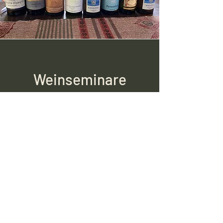
Weinseminare
Kleine Gläser, großes Erlebnis! Unsere
Weinseminare stellen Ihnen eine
Rebsorte in all ihren Facetten vor. Von
Riesling und seinen Großen
Gewächsen bis fein perligem
Champagner ist alles dabei.